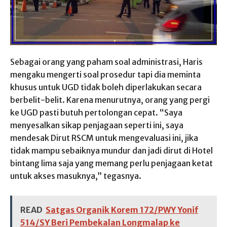
Sebagai orang yang paham soal administrasi, Haris
mengaku mengerti soal prosedur tapi dia meminta
khusus untuk UGD tidak boleh diperlakukan secara
berbelit-belit. Karena menurutnya, orang yang pergi
ke UGD pasti butuh pertolongan cepat. “Saya
menyesalkan sikap penjagaan seperti ini, saya
mendesak Dirut RSCM untuk mengevaluasi ini, jika
tidak mampu sebaiknya mundur dan jadi dirut di Hotel
bintang lima saja yang memang perlu penjagaan ketat
untuk akses masuknya,” tegasnya.
READ
Satgas Organik Korem 172/PWY Yonif
514/SY Beri Pembekalan Longmalap ke