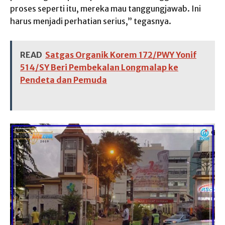
proses seperti itu, mereka mau tanggungjawab. Ini
harus menjadi perhatian serius,” tegasnya.
READ
Satgas Organik Korem 172/PWY Yonif
514/SY Beri Pembekalan Longmalap ke
Pendeta dan Pemuda