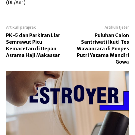
(DL/Anr)
Artikulli paraprak
Artikulli tjetër
PK-5 dan Parkiran Liar
Puluhan Calon
Semrawut Picu
Santriwati Ikuti Tes
Kemacetan di Depan
Wawancara di Ponpes
Asrama Haji Makassar
Putri Yatama Mandiri
Gowa