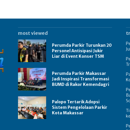
most viewed
t
Pe
Perumda Parkir Turunkan 20
Ju
Personel Antisipasi Jukir
Liar di Event Konser TSM
Pe
T
Perumda Parkir Makassar
Pa
Jadi Inspirasi Transformasi
K
BUMD di Rakor Kemendagri
Pe
Ba
S
Palopo Tertarik Adopsi
Sistem Pengelolaan Parkir
Ti
Kota Makassar
k
P