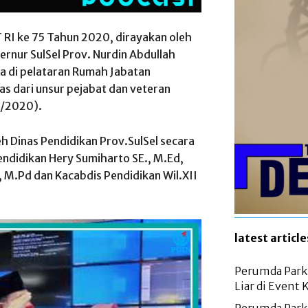
 RI ke 75 Tahun 2020, dirayakan oleh
ernur SulSel Prov. Nurdin Abdullah
a di pelataran Rumah Jabatan
tas dari unsur pejabat dan veteran
8/2020).
leh Dinas Pendidikan Prov.SulSel secara
 Pendidikan Hery Sumiharto SE., M.Ed,
 M.Pd dan Kacabdis Pendidikan Wil.XII
latest article
Perumda Parki
Liar di Event