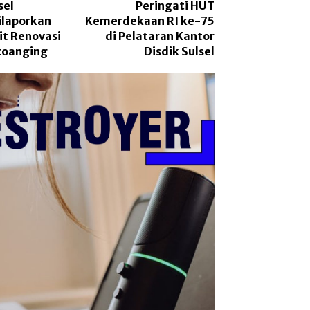
sel
Peringati HUT
ilaporkan
Kemerdekaan RI ke-75
it Renovasi
di Pelataran Kantor
toanging
Disdik Sulsel