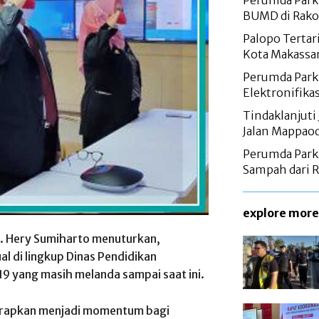
Perumda Parki
BUMD di Rako
Palopo Tertar
Kota Makassa
Perumda Parki
Elektronifika
Tindaklanjuti 
Jalan Mappao
Perumda Parki
Sampah dari 
explore more
 H. Hery Sumiharto menuturkan,
l di lingkup Dinas Pendidikan
19 yang masih melanda sampai saat ini.
harapkan menjadi momentum bagi