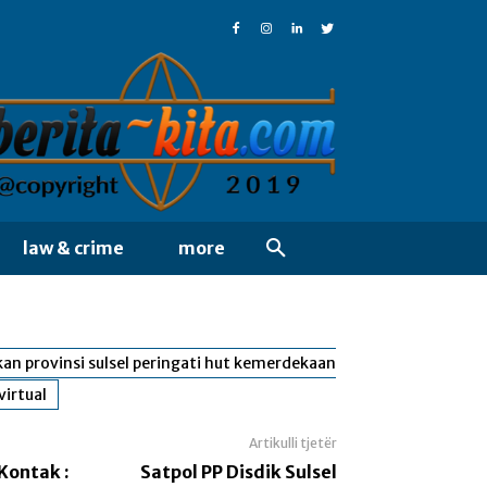
law & crime
more
kan provinsi sulsel peringati hut kemerdekaan
virtual
Artikulli tjetër
Kontak :
Satpol PP Disdik Sulsel