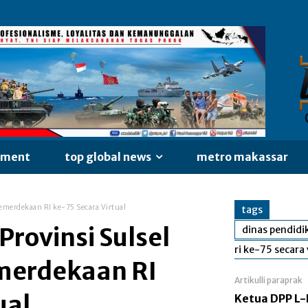
nment
top global news
metro makassar
Kemerdekaan RI ke-75 Secara Virtual
tags
Provinsi Sulsel
dinas pendidi
ri ke-75 secara 
merdekaan RI
Artikulli paraprak
ual
Ketua DPP L-