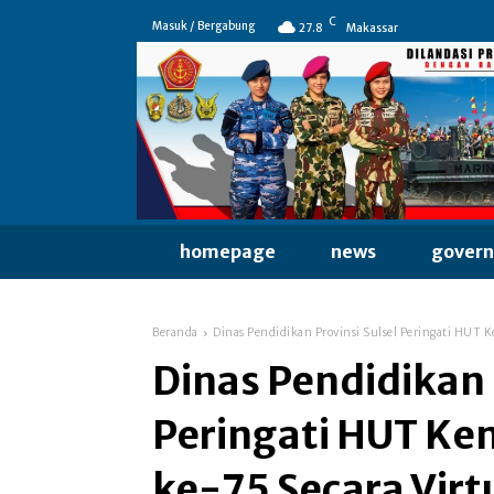
C
Masuk / Bergabung
27.8
Makassar
homepage
news
gover
Beranda
Dinas Pendidikan Provinsi Sulsel Peringati HUT 
Dinas Pendidikan 
Peringati HUT Ke
ke-75 Secara Virt