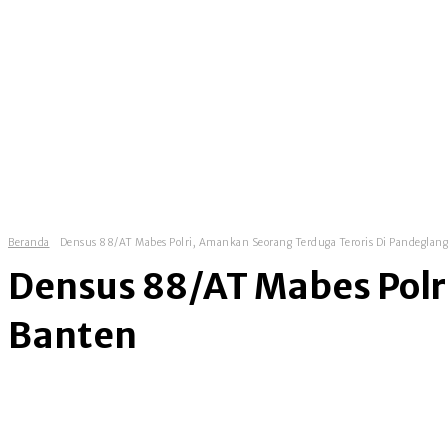
homepage
news
government
Beranda
Densus 88/AT Mabes Polri, Amankan Seorang Terduga Teroris Di Pandeglan
Densus 88/AT Mabes Polr
Banten