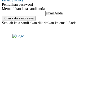
Privacy Policy
Pemulihan password
Memulihkan kata sandi anda
email Anda
Sebuah kata sandi akan dikirimkan ke email Anda.
C
Masuk / Bergabung
24.6
Makassar