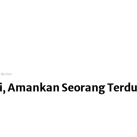
top global news
metro makassar
law & cri
g Banten
i, Amankan Seorang Terdu