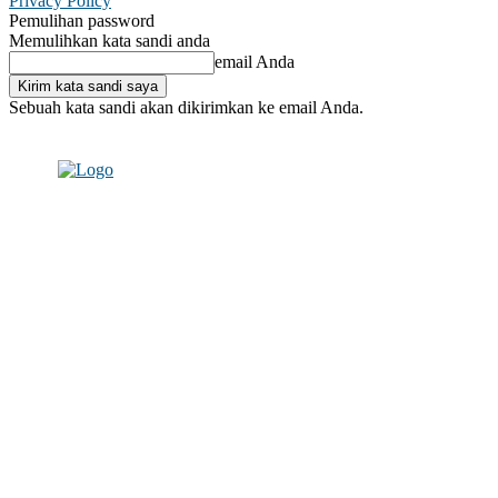
Privacy Policy
Pemulihan password
Memulihkan kata sandi anda
email Anda
Sebuah kata sandi akan dikirimkan ke email Anda.
C
Masuk / Bergabung
24.1
Makassar
26.5
London
Masuk /
Bergabung
C