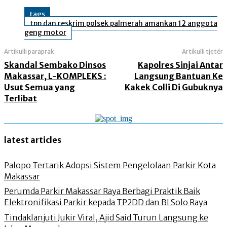
tags
tpp dan reskrim polsek palmerah amankan 12 anggota
geng motor
Artikulli paraprak
Artikulli tjetër
Skandal Sembako Dinsos
Kapolres Sinjai Antar
Makassar, L-KOMPLEKS :
Langsung Bantuan Ke
Usut Semua yang
Kakek Colli Di Gubuknya
Terlibat
latest articles
Palopo Tertarik Adopsi Sistem Pengelolaan Parkir Kota
Makassar
Perumda Parkir Makassar Raya Berbagi Praktik Baik
Elektronifikasi Parkir kepada TP2DD dan BI Solo Raya
Tindaklanjuti Jukir Viral, Ajid Said Turun Langsung ke