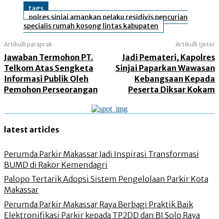
tags
polres sinjai amankan pelaku residivis pencurian
specialis rumah kosong lintas kabupaten
Artikulli paraprak
Artikulli tjetër
Jawaban Termohon PT.
Jadi Pemateri, Kapolres
Telkom Atas Sengketa
Sinjai Paparkan Wawasan
Informasi Publik Oleh
Kebangsaan Kepada
Pemohon Perseorangan
Peserta Diksar Kokam
latest articles
Perumda Parkir Makassar Jadi Inspirasi Transformasi
BUMD di Rakor Kemendagri
Palopo Tertarik Adopsi Sistem Pengelolaan Parkir Kota
Makassar
Perumda Parkir Makassar Raya Berbagi Praktik Baik
Elektronifikasi Parkir kepada TP2DD dan BI Solo Raya