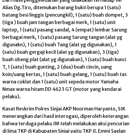
Dari hasil penggeledahan yang dilakukan terhadap IM
Alias Dg.Tiro, ditemukan barang bukti berupa 1 (satu)
batang besi linggis (pencungkil), 1 (satu) buah dompet, 3
(tiga ) buah jam tangan berbagai merk, 1 (satu) unit
laptop, 1 (satu) pasang sandal, 4 (empat) lembar Sarung
berbagai merk, 1 (satu) pasang Sarung tangan (alat yg
digunakn), 1 (satu) buah Tang (alat yg digunakan), 1
(satu) buah gergaji kecil (alat yg digunakan), 3 (tiga)
buah obeng plat (alat yg digunakan), 1 (satu) buah kunci
T, 1 (satu) buah gunting, 2 (dua) buah cincin, uang
koin/uang kertas, 1 (satu) buah gelang, 1 (satu) buah tas
warna coklat dan 1 (satu) unit sepeda motor Yamaha
Nmax warna hitam DD 4623 GT (motor yang kendarai
pelaku).
Kasat Reskrim Polres Sinjai AKP Noorman Haryanto, SIK
menerangkan dari hasil interogasi, diperoleh keterangan
bahwa terduga pelaku IM telah melakukan aksi pencurian
di lima TKP di Kabupaten Sinjai yaitu TKP Jl. Emmi Saelan