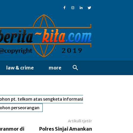
law & crime
more
hon pt. telkom atas sengketa informasi
mohon perseorangan
Artikulli tjetër
uranmor di
Polres Sinjai Amankan