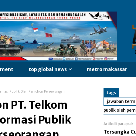
nment
top global news
metro makassar
ormasi Publik Oleh Pemohon Perseorangan
tags
n PT. Telkom
jawaban termo
publik oleh pe
ormasi Publik
Artikulli paraprak
rseorangan
Tersangka C