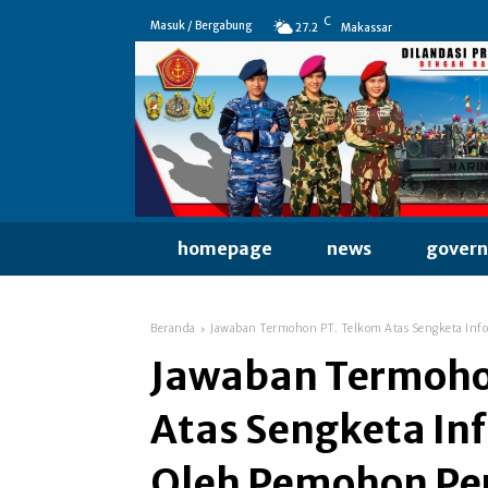
C
Masuk / Bergabung
27.2
Makassar
homepage
news
gover
Beranda
Jawaban Termohon PT. Telkom Atas Sengketa Inf
Jawaban Termoho
Atas Sengketa Inf
Oleh Pemohon Pe