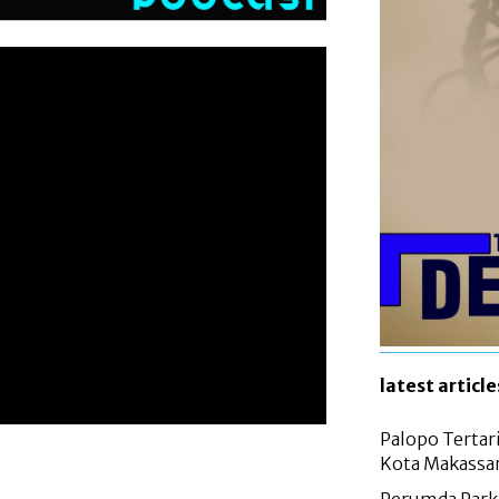
latest article
Palopo Tertar
Kota Makassa