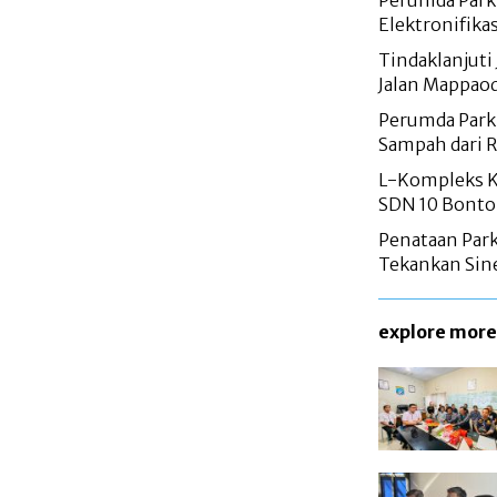
Perumda Parki
Elektronifika
Tindaklanjuti 
Jalan Mappao
Perumda Parki
Sampah dari 
L-Kompleks Ka
SDN 10 Bontor
Penataan Parki
Tekankan Sine
explore more