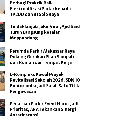
Berbagi Praktik Baik
Elektronifikasi Parkir kepada
TP2DD dan BI Solo Raya
Tindaklanjuti Jukir Viral, Ajid Said
Turun Langsung ke Jalan
Mappaodang
Perumda Parkir Makassar Raya
Dukung Gerakan Pilah Sampah
dari Rumah dan Tempat Kerja
L-Kompleks Kawal Proyek
Revitalisasi Sekolah 2026, SDN 10
Bontoramba Jadi Salah Satu Titik
Pengawasan
Penataan Parkir Event Harus Jadi
Prioritas, ARA Tekankan Sinergi
Antarinstansi