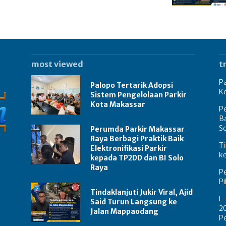
most viewed
t
Pa
Palopo Tertarik Adopsi
K
Sistem Pengelolaan Parkir
Kota Makassar
Pe
Ba
S
Perumda Parkir Makassar
Raya Berbagi Praktik Baik
Ti
Elektronifikasi Parkir
k
kepada TP2DD dan BI Solo
Raya
P
P
Tindaklanjuti Jukir Viral, Ajid
L-
Said Turun Langsung ke
20
Jalan Mappaodang
P