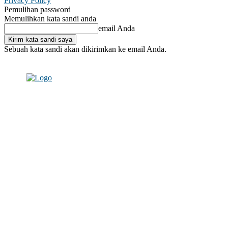
Privacy Policy
Pemulihan password
Memulihkan kata sandi anda
email Anda
Sebuah kata sandi akan dikirimkan ke email Anda.
C
Masuk / Bergabung
29.9
Makassar