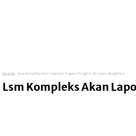
homepage
news
government
Beranda
Lsm Kompleks Akan Laporkan Dugaan Pungli di SD Inpres Bangkala II
Lsm Kompleks Akan Lapor