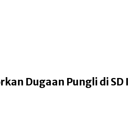
top global news
metro makassar
law & cri
kan Dugaan Pungli di SD I