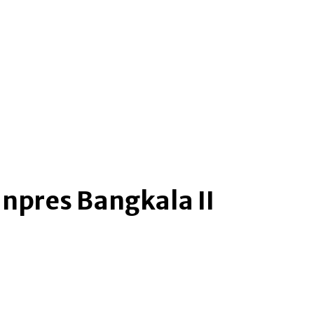
me
more
npres Bangkala II