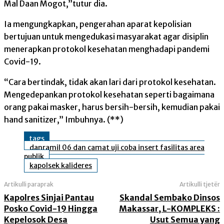
Mal Daan Mogot,”tutur dia.
Ia mengungkapkan, pengerahan aparat kepolisian
bertujuan untuk mengedukasi masyarakat agar disiplin
menerapkan protokol kesehatan menghadapi pandemi
Covid-19.
“Cara bertindak, tidak akan lari dari protokol kesehatan.
Mengedepankan protokol kesehatan seperti bagaimana
orang pakai masker, harus bersih-bersih, kemudian pakai
hand sanitizer,” Imbuhnya. (**)
tags
danramil 06 dan camat uji coba insert fasilitas area
publik
kapolsek kalideres
Artikulli paraprak
Artikulli tjetër
Kapolres Sinjai Pantau
Skandal Sembako Dinsos
Posko Covid-19 Hingga
Makassar, L-KOMPLEKS :
Kepelosok Desa
Usut Semua yang