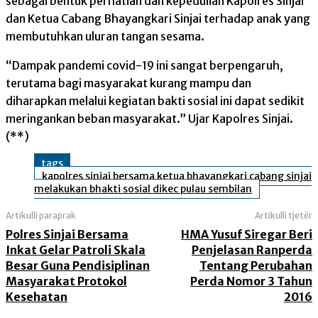
sebagai bentuk perhatian dan kepedulian Kapolres Sinjai
dan Ketua Cabang Bhayangkari Sinjai terhadap anak yang
membutuhkan uluran tangan sesama.
“Dampak pandemi covid-19 ini sangat berpengaruh,
terutama bagi masyarakat kurang mampu dan
diharapkan melalui kegiatan bakti sosial ini dapat sedikit
meringankan beban masyarakat.” Ujar Kapolres Sinjai.
(**)
tags
kapolres sinjai bersama ketua bhayangkari cabang sinjai
melakukan bhakti sosial dikec pulau sembilan
Artikulli paraprak
Artikulli tjetër
Polres Sinjai Bersama
HMA Yusuf Siregar Beri
Inkat Gelar Patroli Skala
Penjelasan Ranperda
Besar Guna Pendisiplinan
Tentang Perubahan
Masyarakat Protokol
Perda Nomor 3 Tahun
Kesehatan
2016