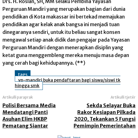
Drs. H. Roslan, SH, MM selaku Pembina Yayasan
Perguruan Mandiri yang merupakan bagian dari dunia
pendidikan di Kota makassar ini bertekad memajukan
pendidikan agar kelak anak bangsa ini menjadi tuan
dinegaranya sendiri, untuk itu beliau sangat konsen
mengawal setiap anak didik dan pengajar pada Yayasan
Perguruan Mandiri dengan menerapkan disiplin yang
ketat guna menggembleng mereka menuju masa depan
yang cerah bagi kehidupannya. (**)
tags
yp-mandiri buka pendaftaran bagi siswa/siswi tk
hingga smk
Artikulli paraprak
Artikulli tjetër
Polisi Bersama Media
Sekda Selayar Buka
Mendatangi Panti
Rakor Kesiapan Pilkada
Asuhan Elim HKBP
2020, Tekankan 5 Fungsi
Pematang Siantar
Pemimpin Pemerintahan