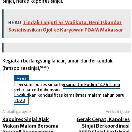
Sinjai, harap kapolres sinjai.
READ
Tindak Lanjuti SE Walikota, Beni Iskandar
Sosialisasikan Ojol ke Karyawan PDAM Makassar
Kegiatan berlangsung lancar, aman dan terkendali.
(hmspolressinjai/**)
tags
personil polres sinjai bersama tni kodim 1424 sinjai
gelar patroli gabungan
wujudkan kondusifitas kamtibmas malam tahun baru
2020
Artikulli paraprak
Artikulli tjetër
Kapolres Sinjai Ajak
Gerak Cepat, Kapolres
Makan Malam Bersama
Sinjai Berkoordinasi