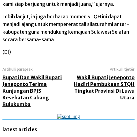
kami siap berjuang untuk menjadi juara,” ujarnya.
Lebih lanjut, ia juga berharap momen STQH ini dapat
menjadi ajang untuk mempererat tali silaturahmi antar-
kabupaten guna mendukung kemajuan Sulawesi Selatan
secara bersama-sama
(Dl)
Artikulli paraprak
Artikulli tjetër
Bupati Dan Wakil Bupati
Wakil Bupati Jeneponto
Jeneponto Terima
Hadiri Pembukaan STQH
Kunjungan BPJS
Tingkat Provinsi Di Luwu
Kesehatan Cabang
Utara
Bulukumba
latest articles