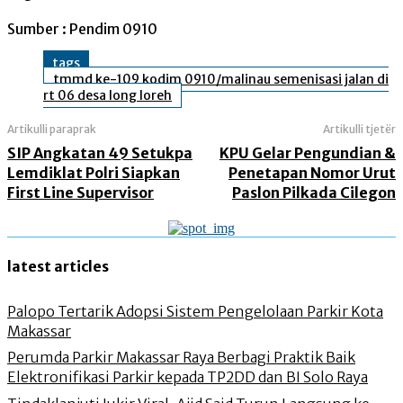
Sumber : Pendim 0910
tags
tmmd ke-109 kodim 0910/malinau semenisasi jalan di
rt 06 desa long loreh
Artikulli paraprak
Artikulli tjetër
SIP Angkatan 49 Setukpa
KPU Gelar Pengundian &
Lemdiklat Polri Siapkan
Penetapan Nomor Urut
First Line Supervisor
Paslon Pilkada Cilegon
latest articles
Palopo Tertarik Adopsi Sistem Pengelolaan Parkir Kota
Makassar
Perumda Parkir Makassar Raya Berbagi Praktik Baik
Elektronifikasi Parkir kepada TP2DD dan BI Solo Raya