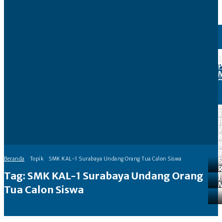
P
P
T
B
E
T
P
J
V
P
A
S
B
Beranda
Topik
SMK KAL-1 Surabaya Undang Orang Tua Calon Siswa
S
Tag:
SMK KAL-1 Surabaya Undang Orang
J
Tua Calon Siswa