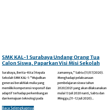
SMK KAL-1 Surabaya Undang Orang Tua
Calon Siswa, Paparkan Visi Misi Sekolah
Surabaya, Berita-Kita | Kepala
zamannya,“ Sabtu (11/07/2020).
Sekolah SMK KAL-1: “Wujudkan
Menghadapi pelaksanaan
generasi berakhlak mulia yang
pembelajaran siswa tahun
memiliki kompetensi responsif dan
2020/2021 yang akan dilaksanakan
adaptif terhadap perkembangan
mulai 13 Juli 2020 nanti, Sabtu dan
dan kemajuan teknologi pada
Minggu,(11-12 Juli 2020)...
Baca Selengkapnya