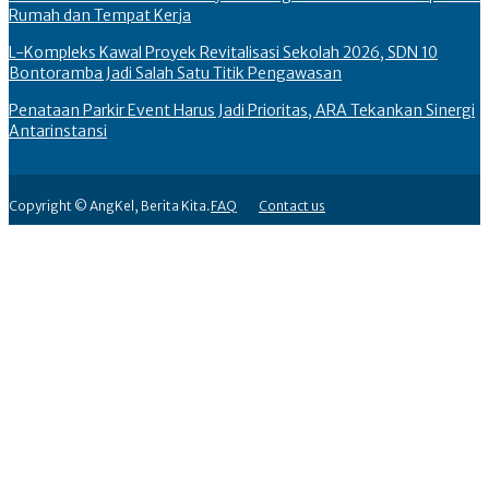
Rumah dan Tempat Kerja
L-Kompleks Kawal Proyek Revitalisasi Sekolah 2026, SDN 10
Bontoramba Jadi Salah Satu Titik Pengawasan
Penataan Parkir Event Harus Jadi Prioritas, ARA Tekankan Sinergi
Antarinstansi
Copyright © AngKel, Berita Kita.
FAQ
Contact us