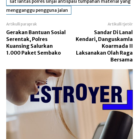
sat lantas polres sinjai antispasi tumpahan material yang
mengganggu pengguna jalan
Artikulli paraprak
Artikulli tjetër
Gerakan Bantuan Sosial
Sandar Di Lanal
Serentak, Polres
Kendari, Danguskamla
Kuansing Salurkan
Koarmada II
1.000 Paket Sembako
Laksanakan Olah Raga
Bersama