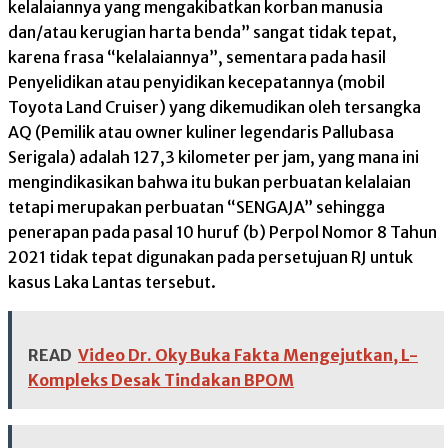
kelalaiannya yang mengakibatkan korban manusia
dan/atau kerugian harta benda” sangat tidak tepat,
karena frasa “kelalaiannya”, sementara pada hasil
Penyelidikan atau penyidikan kecepatannya (mobil
Toyota Land Cruiser) yang dikemudikan oleh tersangka
AQ (Pemilik atau owner kuliner legendaris Pallubasa
Serigala) adalah 127,3 kilometer per jam, yang mana ini
mengindikasikan bahwa itu bukan perbuatan kelalaian
tetapi merupakan perbuatan “SENGAJA” sehingga
penerapan pada pasal 10 huruf (b) Perpol Nomor 8 Tahun
2021 tidak tepat digunakan pada persetujuan RJ untuk
kasus Laka Lantas tersebut.
READ
Video Dr. Oky Buka Fakta Mengejutkan, L-
Kompleks Desak Tindakan BPOM