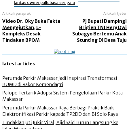
lantas owner pallubasa serigala
Artikulli paraprak
Artikulli tjetër
Video Dr. Oky Buka Fakta
Pj Bupati Dampingi
Mengejutkan, L-
Brigjen TNI Hery Dwi
Kompleks Desak
Subagyo Bertemu Anak
Tindakan BPOM
Stunting Di Desa Tuju
latest articles
Perumda Parkir Makassar Jadi Inspirasi Transformasi
BUMD di Rakor Kemendagri
Palopo Tertarik Adopsi Sistem Pengelolaan Parkir Kota
Makassar
Perumda Parkir Makassar Raya Berbagi Praktik Baik
Elektronifikasi Parkir kepada TP2DD dan BI Solo Raya
Tindaklanjuti Jukir Viral, Ajid Said Turun Langsung ke
Jalan Mappaodang