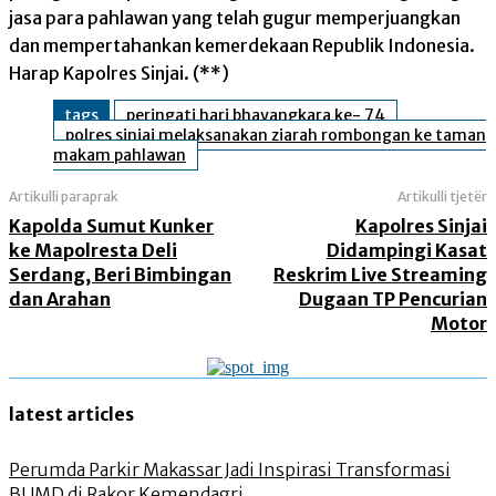
jasa para pahlawan yang telah gugur memperjuangkan
dan mempertahankan kemerdekaan Republik Indonesia.
Harap Kapolres Sinjai. (**)
tags
peringati hari bhayangkara ke- 74
polres sinjai melaksanakan ziarah rombongan ke taman
makam pahlawan
Artikulli paraprak
Artikulli tjetër
Kapolda Sumut Kunker
Kapolres Sinjai
ke Mapolresta Deli
Didampingi Kasat
Serdang, Beri Bimbingan
Reskrim Live Streaming
dan Arahan
Dugaan TP Pencurian
Motor
latest articles
Perumda Parkir Makassar Jadi Inspirasi Transformasi
BUMD di Rakor Kemendagri