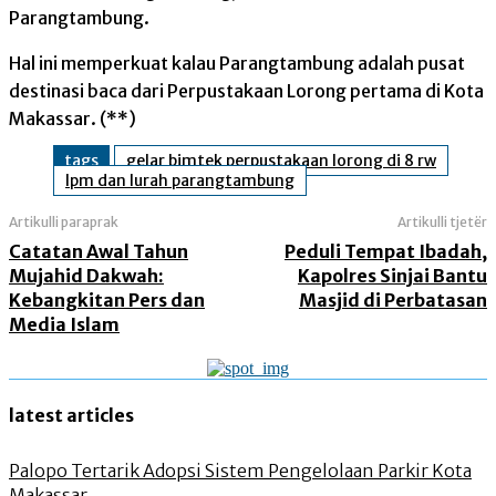
Parangtambung.
Hal ini memperkuat kalau Parangtambung adalah pusat
destinasi baca dari Perpustakaan Lorong pertama di Kota
Makassar. (**)
tags
gelar bimtek perpustakaan lorong di 8 rw
lpm dan lurah parangtambung
Artikulli paraprak
Artikulli tjetër
Catatan Awal Tahun
Peduli Tempat Ibadah,
Mujahid Dakwah:
Kapolres Sinjai Bantu
Kebangkitan Pers dan
Masjid di Perbatasan
Media Islam
latest articles
Palopo Tertarik Adopsi Sistem Pengelolaan Parkir Kota
Makassar