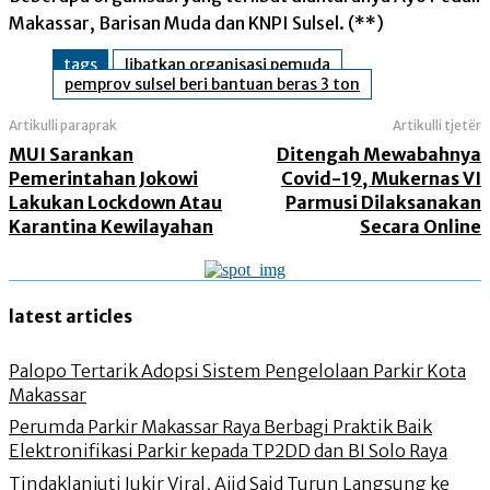
Makassar, Barisan Muda dan KNPI Sulsel. (**)
tags
libatkan organisasi pemuda
pemprov sulsel beri bantuan beras 3 ton
Artikulli paraprak
Artikulli tjetër
MUI Sarankan
Ditengah Mewabahnya
Pemerintahan Jokowi
Covid-19, Mukernas VI
Lakukan Lockdown Atau
Parmusi Dilaksanakan
Karantina Kewilayahan
Secara Online
latest articles
Palopo Tertarik Adopsi Sistem Pengelolaan Parkir Kota
Makassar
Perumda Parkir Makassar Raya Berbagi Praktik Baik
Elektronifikasi Parkir kepada TP2DD dan BI Solo Raya
Tindaklanjuti Jukir Viral, Ajid Said Turun Langsung ke