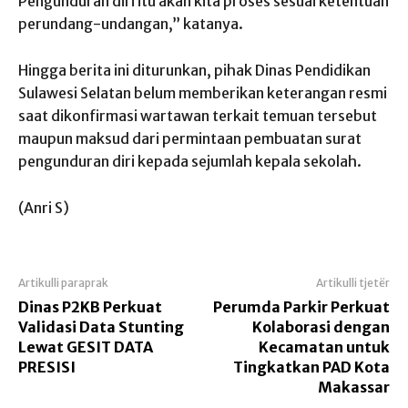
Pengunduran diri itu akan kita proses sesuai ketentuan
perundang-undangan,” katanya.
Hingga berita ini diturunkan, pihak Dinas Pendidikan
Sulawesi Selatan belum memberikan keterangan resmi
saat dikonfirmasi wartawan terkait temuan tersebut
maupun maksud dari permintaan pembuatan surat
pengunduran diri kepada sejumlah kepala sekolah.
(Anri S)
Artikulli paraprak
Artikulli tjetër
Dinas P2KB Perkuat
Perumda Parkir Perkuat
Validasi Data Stunting
Kolaborasi dengan
Lewat GESIT DATA
Kecamatan untuk
PRESISI
Tingkatkan PAD Kota
Makassar