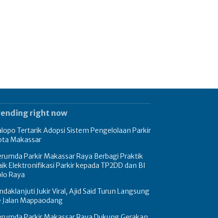
rending right now
lopo Tertarik Adopsi Sistem Pengelolaan Parkir
ota Makassar
rumda Parkir Makassar Raya Berbagi Praktik
ik Elektronifikasi Parkir kepada TP2DD dan BI
olo Raya
ndaklanjuti Jukir Viral, Ajid Said Turun Langsung
e Jalan Mappaodang
erumda Parkir Makassar Raya Dukung Gerakan