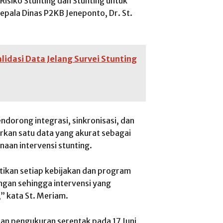
 Risiko Stunting dan Stunting untuk
Kepala Dinas P2KB Jeneponto, Dr. St.
idasi Data Jelang Survei Stunting
dorong integrasi, sinkronisasi, dan
irkan satu data yang akurat sebagai
aan intervensi stunting.
ikan setiap kebijakan dan program
ngan sehingga intervensi yang
,” kata St. Meriam.
aan pengukuran serentak pada 17 Juni