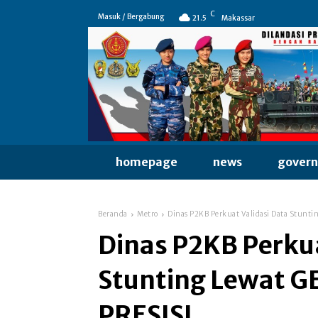
C
Masuk / Bergabung
21.5
Makassar
homepage
news
gover
Beranda
Metro
Dinas P2KB Perkuat Validasi Data Stunti
Dinas P2KB Perkua
Stunting Lewat G
PRESISI