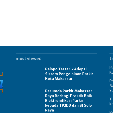
most viewed
t
Pa
Palopo Tertarik Adopsi
K
Sistem Pengelolaan Parkir
Kota Makassar
Pe
Ba
S
Perumda Parkir Makassar
Raya Berbagi Praktik Baik
Ti
Elektronifikasi Parkir
k
kepada TP2DD dan BI Solo
Raya
P