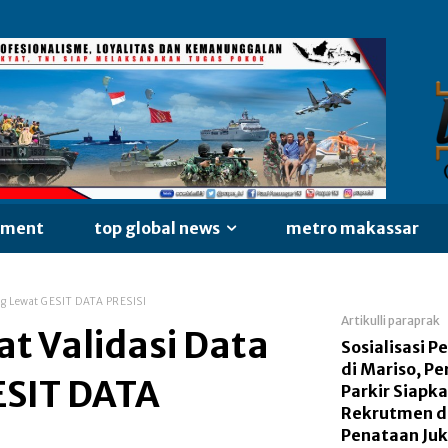
nment
top global news
metro makassar
ng Lewat GESIT DATA PRESISI
Artikulli paraprak
t Validasi Data
Sosialisasi P
di Mariso, P
ESIT DATA
Parkir Siapk
Rekrutmen d
Penataan Juk