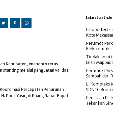
latest article
Palopo Tertar
Kota Makassa
Perumda Parki
Elektronifika
Tindaklanjuti 
Jalan Mappao
tah Kabupaten Jeneponto terus
stunting melalui penguatan validasi
Perumda Parki
Sampah dari 
L-Kompleks Ka
 Koordinasi Percepatan Penurunan
SDN 10 Bontor
H. Paris Yasir, di Ruang Rapat Bupati,
Penataan Parki
Tekankan Sine