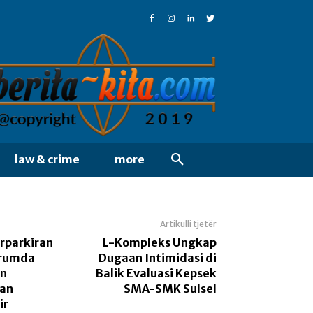
law & crime
more
Artikulli tjetër
erparkiran
L-Kompleks Ungkap
erumda
Dugaan Intimidasi di
an
Balik Evaluasi Kepsek
an
SMA-SMK Sulsel
ir