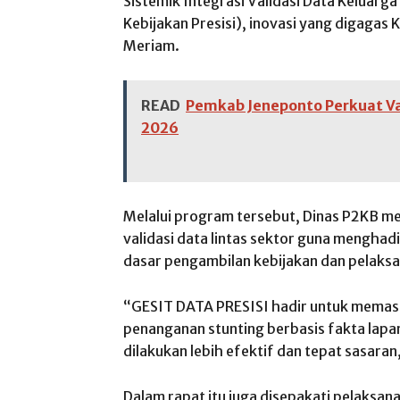
Sistemik Integrasi Validasi Data Keluarga
Kebijakan Presisi), inovasi yang digagas 
Meriam.
READ
Pemkab Jeneponto Perkuat Val
2026
Melalui program tersebut, Dinas P2KB men
validasi data lintas sektor guna menghad
dasar pengambilan kebijakan dan pelaksan
“GESIT DATA PRESISI hadir untuk memast
penanganan stunting berbasis fakta lapa
dilakukan lebih efektif dan tepat sasaran
Dalam rapat itu juga disepakati pelaksan