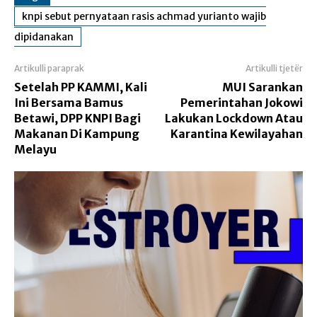
knpi sebut pernyataan rasis achmad yurianto wajib
dipidanakan
Artikulli paraprak
Artikulli tjetër
Setelah PP KAMMI, Kali
MUI Sarankan
Ini Bersama Bamus
Pemerintahan Jokowi
Betawi, DPP KNPI Bagi
Lakukan Lockdown Atau
Makanan Di Kampung
Karantina Kewilayahan
Melayu