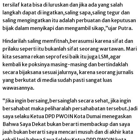
tersilaf kata bisa di luruskan dan jika ada yang salah
langkah dapat di ingatkan,saling sapa,saling tegur dan
saling mengingatkan itu adalah perbuatan dan keputusan
bijak dalam menyikapi dan mengambil sikap,”ujar Putra.
Hindarilah saling memfitnah,berasumsi karena sifat dan
prilaku seperti itu bukanlah sifat seorang wartawan. Mari
kita sesama rekan seprofesi baik itu juga LSM,agar
kembali ke poksinya masing-masing dan bertindaklah
secara bijaksana sesuai jalurnya, karena seorang jurnalis
yang berkutat di media sudah pasti sangat luas
wawasannya.
“Jika ingin bersaing,bersainglah secara sehat, jika ingin
bersahabat maka peliharalah persahabatan tersebut.Jadi
saya selaku Ketua DPD PWOIN Kota Dumai menegaskan
Bahwa Saya Dekat bukan berarti membackup dan saya
jauh bukan berarti saya mencari musuh dan di akhir kata
sekali lagi bahwa Saya Selaku Ketua DPD PWOIN kota