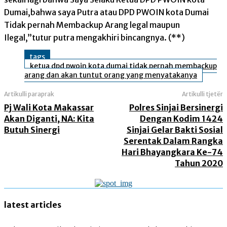
Dumai,bahwa saya Putra atau DPD PWOIN kota Dumai
Tidak pernah Membackup Arang legal maupun
Ilegal,”tutur putra mengakhiri bincangnya. (**)
tags
ketua dpd pwoin kota dumai tidak pernah membackup
arang dan akan tuntut orang yang menyatakanya
Artikulli paraprak
Artikulli tjetër
Pj Wali Kota Makassar
Polres Sinjai Bersinergi
Akan Diganti, NA: Kita
Dengan Kodim 1424
Butuh Sinergi
Sinjai Gelar Bakti Sosial
Serentak Dalam Rangka
Hari Bhayangkara Ke-74
Tahun 2020
latest articles