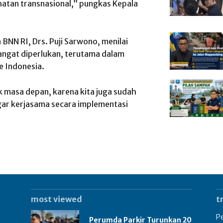
hatan transnasional,” pungkas Kepala
BNN RI, Drs. Puji Sarwono, menilai
angat diperlukan, terutama dalam
 Indonesia.
 masa depan, karena kita juga sudah
r kerjasama secara implementasi
most viewed
t
Pe
Perumda Parkir Turunkan 20