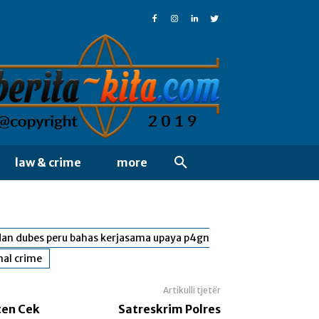
law & crime
more
 dan dubes peru bahas kerjasama upaya p4gn
nal crime
Artikulli tjetër
ten Cek
Satreskrim Polres