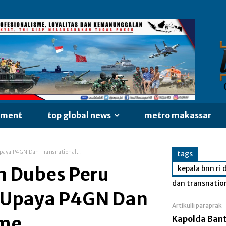
nment
top global news
metro makassar
paya P4GN Dan Transnational...
tags
n Dubes Peru
kepala bnn ri
dan transnatio
 Upaya P4GN Dan
Artikulli paraprak
ime
Kapolda Ban