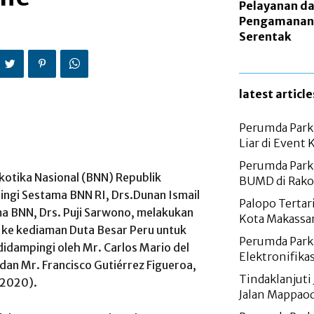
Pelayanan da
Pengamanan 
Serentak
latest article
Perumda Parki
Liar di Event
Perumda Parki
kotika Nasional (BNN) Republik
BUMD di Rako
ingi Sestama BNN RI, Drs.Dunan Ismail
Palopo Tertar
a BNN, Drs. Puji Sarwono, melakukan
Kota Makassa
 ke kediaman Duta Besar Peru untuk
Perumda Parki
 didampingi oleh Mr. Carlos Mario del
Elektronifika
 dan Mr. Francisco Gutiérrez Figueroa,
Tindaklanjuti 
/2020).
Jalan Mappao