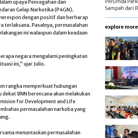
Perumda Parki
 dalam upaya Pencegahan dan
Sampah dari 
daran Gelap Narkotika (P4GN).
merespon dengan positif dan berharap
ra terlaksana. Pasalnya, permasalahan
explore more
lakangan ini walaupun dalam keadaan
berapa negara mengalami peningkatan
si ini,” ujar Julio.
lam rangka memperkuat hubungan
u dekat BNN berencana akan melakukan
mision for Development and Life
membahas permasalahan narkoba yang
dang.
bersama menuntaskan permasalahan