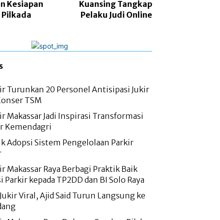
n Kesiapan
Kuansing Tangkap
Pilkada
Pelaku Judi Online
s
r Turunkan 20 Personel Antisipasi Jukir
 Konser TSM
r Makassar Jadi Inspirasi Transformasi
r Kemendagri
ik Adopsi Sistem Pengelolaan Parkir
r
r Makassar Raya Berbagi Praktik Baik
si Parkir kepada TP2DD dan BI Solo Raya
Jukir Viral, Ajid Said Turun Langsung ke
dang