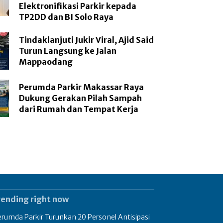
Elektronifikasi Parkir kepada
TP2DD dan BI Solo Raya
Tindaklanjuti Jukir Viral, Ajid Said
Turun Langsung ke Jalan
Mappaodang
Perumda Parkir Makassar Raya
Dukung Gerakan Pilah Sampah
dari Rumah dan Tempat Kerja
rending right now
rumda Parkir Turunkan 20 Personel Antisipasi