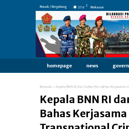
C
Masuk / Bergabung
27.6
Makassar
homepage
news
gover
Beranda
Kepala BNN RI dan Dubes Peru Bahas Kerjasama U
Kepala BNN RI da
Bahas Kerjasama
Transnational Cr