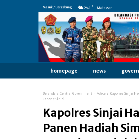
C
Masuk / Bergabung
24.1
Makassar
homepage
news
gover
Beranda
Central Government
Police
Kapolres Sinjai H
Cabang Sinjai
Kapolres Sinjai H
Panen Hadiah Sim