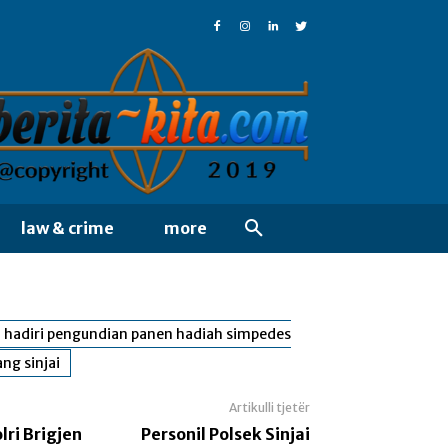
law & crime
more
ai hadiri pengundian panen hadiah simpedes
ang sinjai
Artikulli tjetër
ri Brigjen
Personil Polsek Sinjai