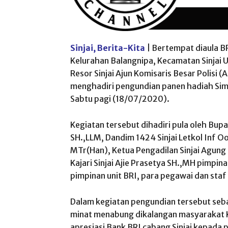
Sinjai, Berita-Kita
| Bertempat diaula BR
Kelurahan Balangnipa, Kecamatan Sinjai Ut
Resor Sinjai Ajun Komisaris Besar Polisi (
menghadiri pengundian panen hadiah Simp
Sabtu pagi (18/07/2020).
Kegiatan tersebut dihadiri pula oleh Bupa
SH.,LLM, Dandim 1424 Sinjai Letkol Inf Oo
MTr(Han), Ketua Pengadilan Sinjai Agung
Kajari Sinjai Ajie Prasetya SH.,MH pimpina
pimpinan unit BRI, para pegawai dan staf 
Dalam kegiatan pengundian tersebut seb
minat menabung dikalangan masyarakat K
apresiasi Bank BRI cabang Sinjai kepada