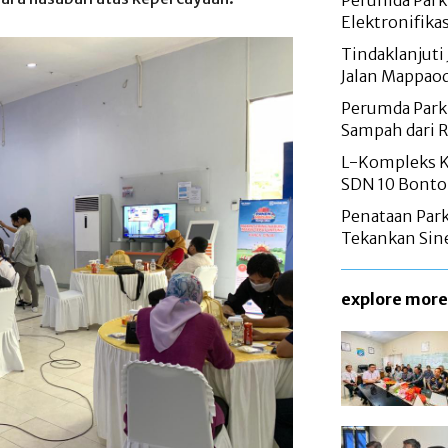
Perumda Parki
Elektronifika
Tindaklanjuti 
Jalan Mappao
Perumda Parki
Sampah dari 
L-Kompleks Ka
SDN 10 Bontor
Penataan Parki
Tekankan Sine
explore more