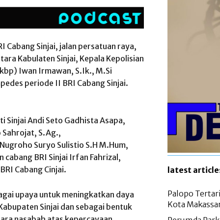
I Cabang Sinjai, jalan persatuan raya,
ara Kabulaten Sinjai, Kepala Kepolisian
Akbp) Iwan Irmawan, S.Ik., M.Si
edes periode II BRI Cabang Sinjai.
ti Sinjai Andi Seto Gadhista Asapa,
 Sahrojat, S.Ag.,
 Nugroho Suryo Sulistio S.H M.Hum,
n cabang BRI Sinjai Irfan Fahrizal,
BRI Cabang Cinjai.
latest article
Palopo Tertar
agai upaya untuk meningkatkan daya
Kota Makassa
abupaten Sinjai dan sebagai bentuk
 para nasabah atas kepercayaan.