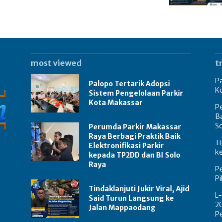
most viewed
t
Pa
Palopo Tertarik Adopsi
K
Sistem Pengelolaan Parkir
Kota Makassar
Pe
Ba
S
Perumda Parkir Makassar
Raya Berbagi Praktik Baik
Ti
Elektronifikasi Parkir
k
kepada TP2DD dan BI Solo
Raya
P
P
Tindaklanjuti Jukir Viral, Ajid
L-
Said Turun Langsung ke
20
Jalan Mappaodang
P