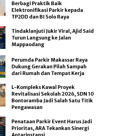
Berbagi Praktik Baik
Elektronifikasi Parkir kepada
TP2DD dan BI Solo Raya
Tindaklanjuti Jukir Viral, Ajid Said
Turun Langsung ke Jalan
Mappaodang
Perumda Parkir Makassar Raya
Dukung Gerakan Pilah Sampah
dari Rumah dan Tempat Kerja
L-Kompleks Kawal Proyek
Revitalisasi Sekolah 2026, SDN 10
Bontoramba Jadi Salah Satu Titik
Pengawasan
Penataan Parkir Event Harus Jadi
Prioritas, ARA Tekankan Sinergi
Antarinstansi