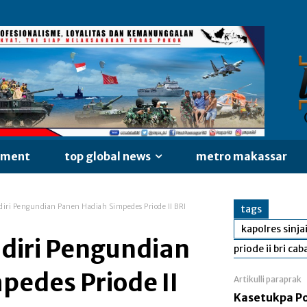
nment
top global news
metro makassar
adiri Pengundian Panen Hadiah Simpedes Priode II BRI
tags
kapolres sinj
adiri Pengundian
priode ii bri cab
pedes Priode II
Artikulli paraprak
Kasetukpa Pol