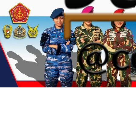
homepage
news
government
top global news