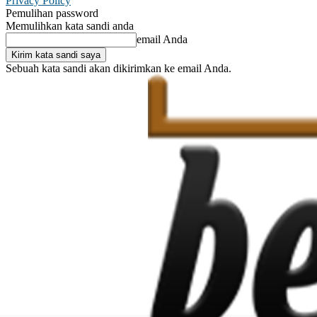
Privacy Policy
Pemulihan password
Memulihkan kata sandi anda
email Anda
Sebuah kata sandi akan dikirimkan ke email Anda.
C
Masuk / Bergabung
22.5
Makassar
22.9
London
Masuk /
Bergabung
C