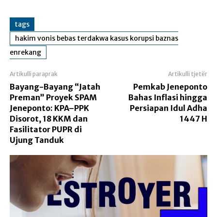
tags
hakim vonis bebas terdakwa kasus korupsi baznas
enrekang
Artikulli paraprak
Artikulli tjetër
Bayang-Bayang “Jatah
Pemkab Jeneponto
Preman” Proyek SPAM
Bahas Inflasi hingga
Jeneponto: KPA–PPK
Persiapan Idul Adha
Disorot, 18 KKM dan
1447 H
Fasilitator PUPR di
Ujung Tanduk