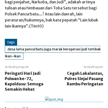
bagi penjahat, Narkoba, dan Judi”, adakah artinya
tulisan atau himbauan dari Toba Satu tersebut bagi
Polsek Pancurbatu…? Atau lain daerah, lain
peraturan/hukumnya, bak kata pepatah “Lain lubuk
lain ikannya”.(Tim10)
tags
desa lama pancurbatu juga marak beroperasi judi tembak
ikan-ikan
Artikulli paraprak
Artikulli tjetër
Peringati Hari Jadi
Cegah Lakalantas,
Polwan ke-72,
Polres Sinjai Pasang
Kapoldasu: Semoga
Rambu Peringatan
Semakin Hebat