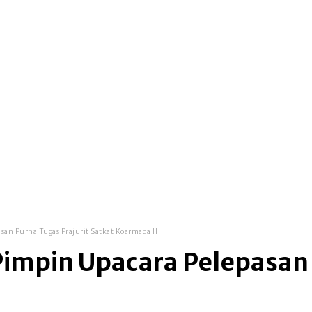
san Purna Tugas Prajurit Satkat Koarmada II
impin Upacara Pelepasan 