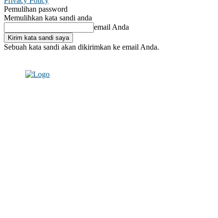
Privacy Policy
Pemulihan password
Memulihkan kata sandi anda
email Anda
Sebuah kata sandi akan dikirimkan ke email Anda.
C
Masuk / Bergabung
21.3
Makassar
19.9
London
Masuk /
Bergabung
C