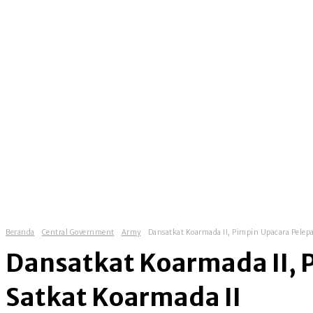
Beranda
Central Government
Army
Dansatkat Koarmada II, Pimpin Upacara Pelepa
Dansatkat Koarmada II, P
Satkat Koarmada II