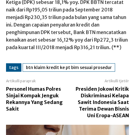
Ketiga (DPK) sebesar 18,1% yoy. DPK BBTN tercatat
naik dari Rp195,05 triliun pada September 2018
menjadi Rp230,35 triliun pada bulan yang sama tahun
ini. Dengan capaian penyaluran kredit dan
penghimpunan DPK tersebut, Bank BTN mencatatkan
kenaikan aset sebesar 16,12% yoy dari Rp272,3 triliun
pada kuartal III/2018 menjadi Rp316,21 triliun. (**)
tags
btn klaim kredit ke pt bim sesuai prosedur
Artikulli paraprak
Artikulli tjetër
Personel Humas Polres
Presiden Jokowi Kritik
Sinjai Kompak Jenguk
Diskriminasi Kelapa
Rekannya Yang Sedang
Sawit Indonesia Saat
Sakit
Terima Dewan Bisnis
Uni Eropa-ASEAN