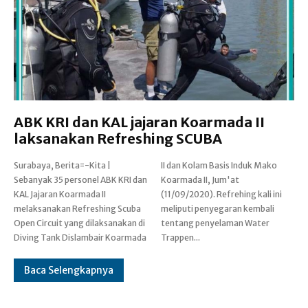
ABK KRI dan KAL jajaran Koarmada II
laksanakan Refreshing SCUBA
Surabaya, Berita=-Kita |
II dan Kolam Basis Induk Mako
Sebanyak 35 personel ABK KRI dan
Koarmada II, Jum'at
KAL Jajaran Koarmada II
(11/09/2020). Refrehing kali ini
melaksanakan Refreshing Scuba
meliputi penyegaran kembali
Open Circuit yang dilaksanakan di
tentang penyelaman Water
Diving Tank Dislambair Koarmada
Trappen...
Baca Selengkapnya