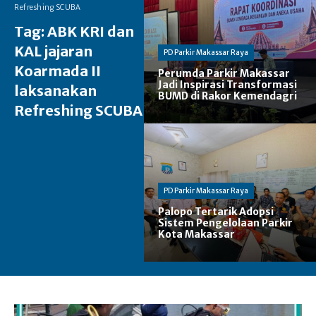
Refreshing SCUBA
Tag:
ABK KRI dan
KAL jajaran
PD Parkir Makassar Raya
Koarmada II
Perumda Parkir Makassar
Jadi Inspirasi Transformasi
laksanakan
BUMD di Rakor Kemendagri
Refreshing SCUBA
PD Parkir Makassar Raya
Palopo Tertarik Adopsi
Sistem Pengelolaan Parkir
Kota Makassar