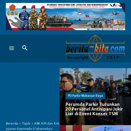
PD Parkir Makassar Raya
Perumda Parkir Turunkan
20 Personel Antisipasi Jukir
Liar di Event Konser TSM
Beranda
Topik
ABK KRI dan KAL
jajaran Koarmada II laksanakan