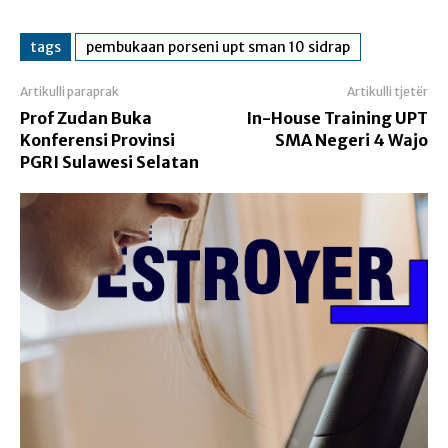
tags
pembukaan porseni upt sman 10 sidrap
Artikulli paraprak
Artikulli tjetër
Prof Zudan Buka
In-House Training UPT
Konferensi Provinsi
SMA Negeri 4 Wajo
PGRI Sulawesi Selatan