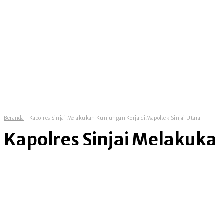
homepage
news
government
Beranda
Kapolres Sinjai Melakukan Kunjungan Kerja di Mapolsek Sinjai Utara
Kapolres Sinjai Melakuka