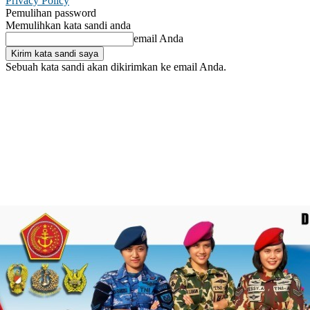
Privacy Policy
Pemulihan password
Memulihkan kata sandi anda
email Anda
Sebuah kata sandi akan dikirimkan ke email Anda.
C
Masuk / Bergabung
22.3
Makassar