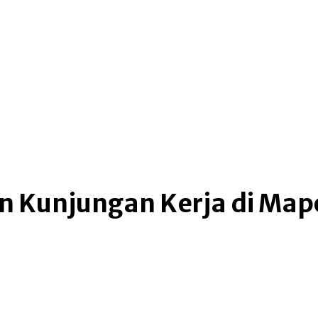
top global news
metro makassar
law & cri
n Kunjungan Kerja di Mapo