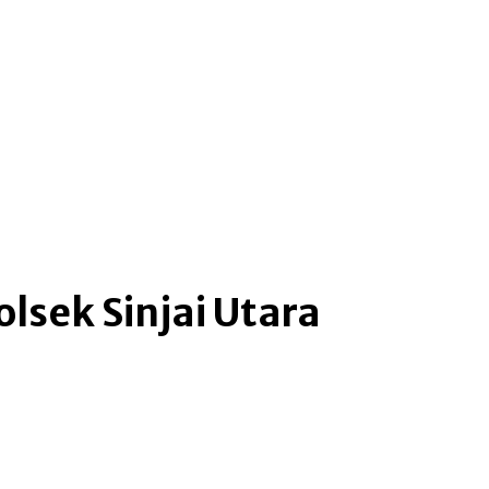
me
more
lsek Sinjai Utara