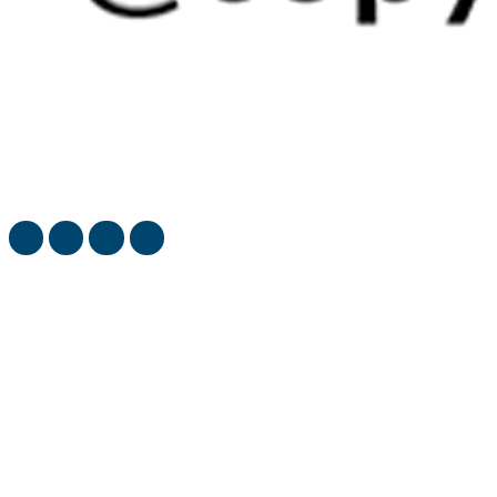
Berita-Kita provides the latest stock market, financial and
business news from around the world.
most viewed
Perumda Parkir Turunkan 20 Personel Antisipasi Jukir
Liar di Event Konser TSM
Perumda Parkir Makassar Jadi Inspirasi Transformasi
BUMD di Rakor Kemendagri
Palopo Tertarik Adopsi Sistem Pengelolaan Parkir Kota
Makassar