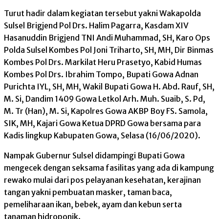
Turut hadir dalam kegiatan tersebut yakni Wakapolda
Sulsel Brigjend Pol Drs. Halim Pagarra, Kasdam XIV
Hasanuddin Brigjend TNI Andi Muhammad, SH, Karo Ops
Polda Sulsel Kombes Pol Joni Triharto, SH, MH, Dir Binmas
Kombes Pol Drs. Markilat Heru Prasetyo, Kabid Humas
Kombes Pol Drs. Ibrahim Tompo, Bupati Gowa Adnan
Purichta IYL, SH, MH, Wakil Bupati Gowa H. Abd. Rauf, SH,
M. Si, Dandim 1409 Gowa Letkol Arh. Muh. Suaib, S. Pd,
M. Tr (Han), M. Si, Kapolres Gowa AKBP Boy FS. Samola,
SIK, MH, Kajari Gowa Ketua DPRD Gowa bersama para
Kadis lingkup Kabupaten Gowa, Selasa (16/06/2020).
Nampak Gubernur Sulsel didampingi Bupati Gowa
mengecek dengan seksama fasilitas yang ada di kampung
rewako mulai dari pos pelayanan kesehatan, kerajinan
tangan yakni pembuatan masker, taman baca,
pemeliharaan ikan, bebek, ayam dan kebun serta
tanaman hidroponik.