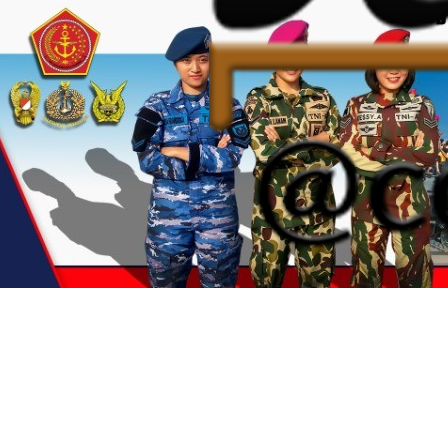
homepage
news
government
top global news