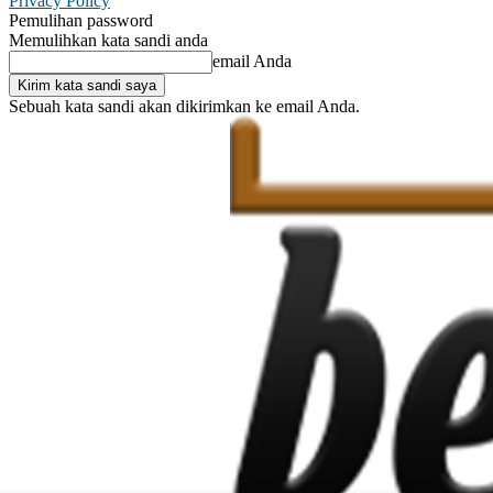
Privacy Policy
Pemulihan password
Memulihkan kata sandi anda
email Anda
Sebuah kata sandi akan dikirimkan ke email Anda.
C
Masuk / Bergabung
29.9
Makassar
16.6
London
Masuk /
Bergabung
C