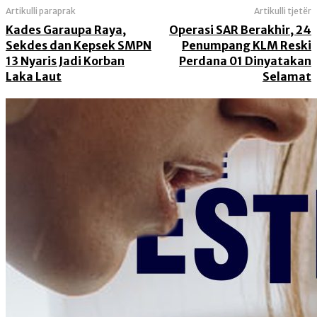
Artikulli paraprak
Artikulli tjetër
Kades Garaupa Raya,
Operasi SAR Berakhir, 24
Sekdes dan Kepsek SMPN
Penumpang KLM Reski
13 Nyaris Jadi Korban
Perdana 01 Dinyatakan
Laka Laut
Selamat