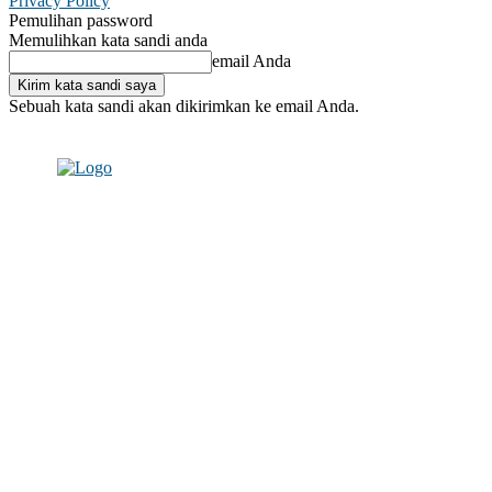
Privacy Policy
Pemulihan password
Memulihkan kata sandi anda
email Anda
Sebuah kata sandi akan dikirimkan ke email Anda.
C
Masuk / Bergabung
27.6
Makassar