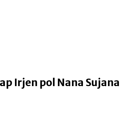
me
more
ap Irjen pol Nana Sujana