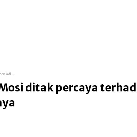
top global news
metro makassar
law & cri
Menjadi...
 Mosi ditak percaya terhad
aya