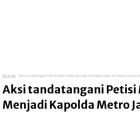
homepage
news
government
Beranda
Aksi tandatangani Petisi Mosi ditak percaya terhadap Irjen pol Nana Sujana 
Aksi tandatangani Petisi
Menjadi Kapolda Metro J